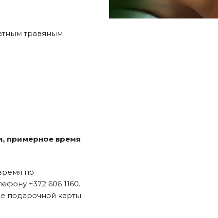
атным травяным
и, примерное время
время по
ефону +372 606 1160.
де подарочной карты