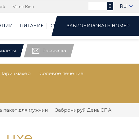
RU
ark
Viimsi Kino
НЦИИ
ПИТАНИЕ
СПОРТКЛУБ
ЗАБРОНИРОВАТЬ НОМЕР
Билеты
Рассылка
Парикмахер
Солевое лечение
а пакет для мужчин
Забронируй День СПА
Luxe