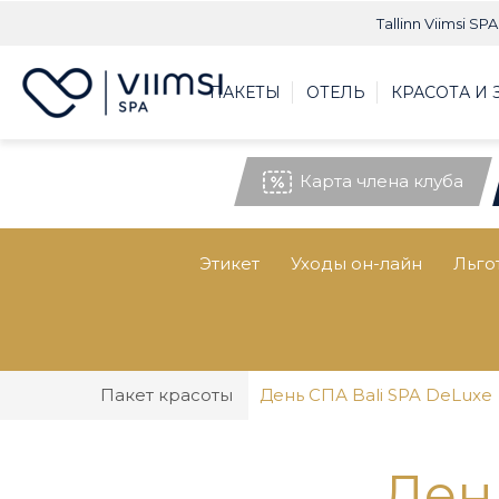
Tallinn Viimsi SPA
ПАКЕТЫ
ОТЕЛЬ
КРАСОТА И
Карта члена клуба
Этикет
Уходы он-лайн
Льго
Пакет красоты
День СПА Bali SPA DeLuxe
Ден