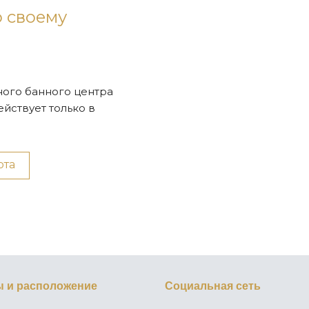
о своему
ого банного центра
ействует только в
рта
ы и расположение
Социальная сеть