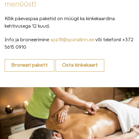
menüüst
!
Kõik päevaspaa paketid on müügil ka kinkekaardina
kehtivusega 12 kuud.
Info ja broneerimine
spa18@spatallinn.ee
või telefonil +372
5615 0910
Broneeri pakett
Osta kinkekaart