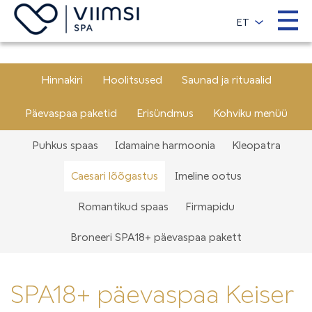
ET
Hinnakiri
Hoolitsused
Saunad ja rituaalid
Päevaspaa paketid
Erisündmus
Kohviku menüü
Puhkus spaas
Idamaine harmoonia
Kleopatra
Caesari lõõgastus
Imeline ootus
Romantikud spaas
Firmapidu
Broneeri SPA18+ päevaspaa pakett
SPA18+ päevaspaa Keiser