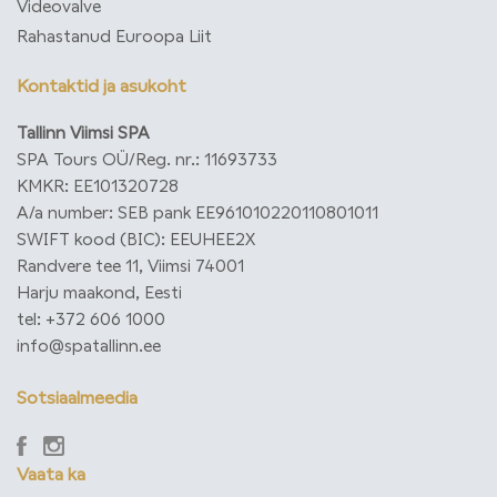
Videovalve
Rahastanud Euroopa Liit
Kontaktid ja asukoht
Tallinn Viimsi SPA
SPA Tours OÜ/Reg. nr.: 11693733
KMKR: EE101320728
A/a number: SEB pank EE961010220110801011
SWIFT kood (BIC): EEUHEE2X
Randvere tee 11, Viimsi 74001
Harju maakond, Eesti
tel: +372 606 1000
info@spatallinn.ee
Sotsiaalmeedia
Vaata ka