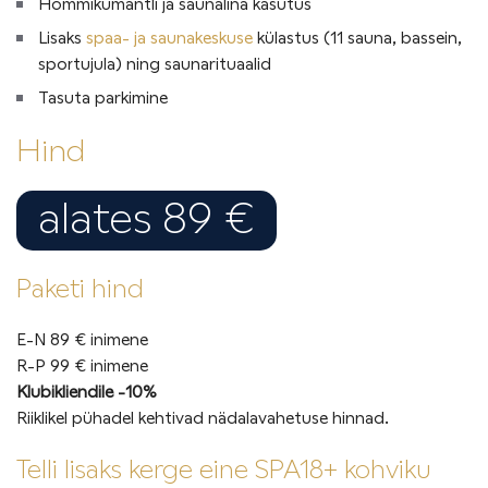
Hommikumantli ja saunalina kasutus
Lisaks
spaa- ja saunakeskuse
külastus (11 sauna, bassein,
sportujula) ning saunarituaalid
Tasuta parkimine
Hind
alates 89 €
Paketi hind
E-N 89 € inimene
R-P 99 € inimene
Klubikliendile -10%
Riiklikel pühadel kehtivad nädalavahetuse hinnad.
Telli lisaks kerge eine
SPA18+ kohviku