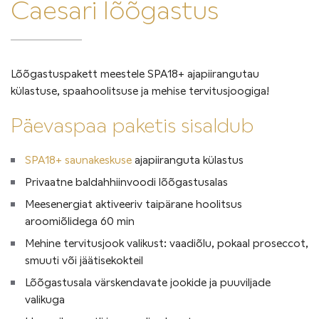
Caesari lõõgastus
Lõõgastuspakett meestele SPA18+ ajapiirangutau
külastuse, spaahoolitsuse ja mehise tervitusjoogiga!
Päevaspaa paketis sisaldub
SPA18+ saunakeskuse
ajapiiranguta külastus
Privaatne baldahhiinvoodi lõõgastusalas
Meesenergiat aktiveeriv taipärane hoolitsus
aroomiõlidega 60 min
Mehine tervitusjook valikust: vaadiõlu, pokaal proseccot,
smuuti või jäätisekokteil
Lõõgastusala värskendavate jookide ja puuviljade
valikuga